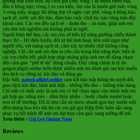
gương mặt xinh tươi, nụ cười gợi cảm; vòng 1 tự nhiên mềm mại,
đầu ti hồng mịn; vòng 2 eo con kiến, ôm vào là muốn giữ mãi; vòng
3 cong mẩy, doggy thì tiếng thịt vỗ nghe cực phê; vòng 4 hồng hào,
sạch sẽ, nước nôi dồi dào, đảm bảo cuộc chơi lúc nào cũng tràn đầy
khoái cảm. Các em đều sạch sẽ – thơm tho – an toàn, giúp anh em
yên tâm trải nghiệm mà không phải lo nghĩ.
Ngoài hình thể đẹp, các em còn sở hữu kỹ năng giường chiếu thành
thạo: BJ – HJ điêu luyện, đổi tư thế linh hoạt, hôn môi ngọt như
người yêu, vét máng sạch sẽ, cảm xúc tự nhiên chứ không công
nghiệp. Chỉ cần anh em đưa ra yêu cầu trong khả năng thực hiện là
các em chiều hết, phối hợp nhịp nhàng giúp anh em dễ dàng chạm
đến cảm giác “phê tê tái” đúng chuẩn. Đây cũng chính là lý do
gaigoicallgirl.online luôn được nhiều anh em đánh giá cao khi muốn
tìm dịch vụ riêng tư, kín đáo và đúng gu.
Đặc biệt,
gaigoicallgirl.online
cam kết bảo mật thông tin tuyệt đối,
giao dịch kín đáo, hình ảnh thật – không lừa đảo – không tráo hàng.
Chỉ một cú nhấc máy là anh em có thể chọn ngay cho mình một em
gái hợp gu: trắng trẻo – dâm thủy nhiều – body chuẩn model hoặc
non tơ dễ thương. Dù là nhu cầu xả stress nhanh gọn hay muốn một
đêm thăng hoa kéo dài thì các em gái gọi Hiệp Đức luôn sẵn sàng
phục vụ hết mình để anh em đạt trọn cảm giác sung sướng đê mê.
Xem thêm :
Gái Gọi Quảng Nam
Reviews