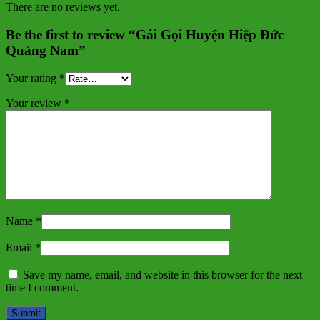
There are no reviews yet.
Be the first to review “Gái Gọi Huyện Hiệp Đức
Quảng Nam”
Your rating
*
Your review
*
Name
*
Email
*
Save my name, email, and website in this browser for the next
time I comment.