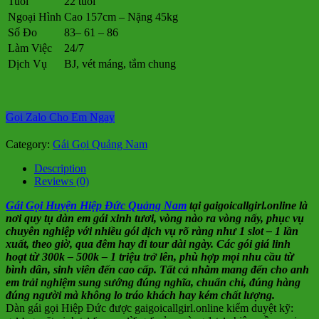
Tuổi
22 tuổi
Ngoại Hình
Cao 157cm – Nặng 45kg
Số Đo
83– 61 – 86
Làm Việc
24/7
Dịch Vụ
BJ, vét máng, tắm chung
Gọi Zalo Cho Em Ngay
Category:
Gái Gọi Quảng Nam
Description
Reviews (0)
Gái Gọi Huyện Hiệp Đức Quảng Nam
tại gaigoicallgirl.online là
nơi quy tụ dàn em gái xinh tươi, vòng nào ra vòng nấy, phục vụ
chuyên nghiệp với nhiều gói dịch vụ rõ ràng như 1 slot – 1 lần
xuất, theo giờ, qua đêm hay đi tour dài ngày. Các gói giá linh
hoạt từ 300k – 500k – 1 triệu trở lên, phù hợp mọi nhu cầu từ
bình dân, sinh viên đến cao cấp. Tất cả nhằm mang đến cho anh
em trải nghiệm sung sướng đúng nghĩa, chuẩn chỉ, đúng hàng
đúng người mà không lo tráo khách hay kém chất lượng.
Dàn gái gọi Hiệp Đức được gaigoicallgirl.online kiểm duyệt kỹ: