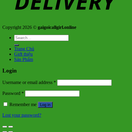
Copyright 2026 ©
gaigoicallgirl.online
Search
for:
Trang Chủ
Giới thiệu
Sản Phẩm
Login
Username or email address
*
Password
*
Remember me
Log in
Lost your password?