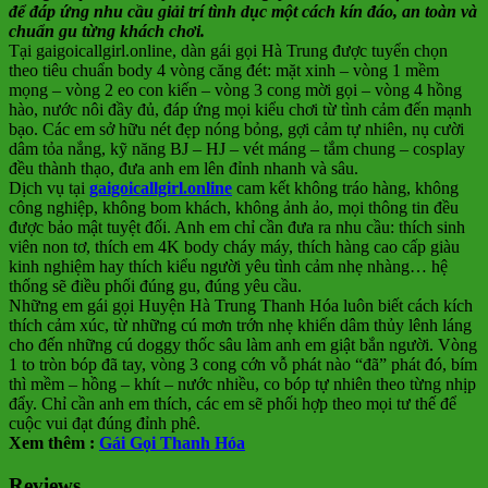
để đáp ứng nhu cầu giải trí tình dục một cách kín đáo, an toàn và
chuẩn gu từng khách chơi.
Tại gaigoicallgirl.online, dàn gái gọi Hà Trung được tuyển chọn
theo tiêu chuẩn body 4 vòng căng đét: mặt xinh – vòng 1 mềm
mọng – vòng 2 eo con kiến – vòng 3 cong mời gọi – vòng 4 hồng
hào, nước nôi đầy đủ, đáp ứng mọi kiểu chơi từ tình cảm đến mạnh
bạo. Các em sở hữu nét đẹp nóng bỏng, gợi cảm tự nhiên, nụ cười
dâm tỏa nắng, kỹ năng BJ – HJ – vét máng – tắm chung – cosplay
đều thành thạo, đưa anh em lên đỉnh nhanh và sâu.
Dịch vụ tại
gaigoicallgirl.online
cam kết không tráo hàng, không
công nghiệp, không bom khách, không ảnh ảo, mọi thông tin đều
được bảo mật tuyệt đối. Anh em chỉ cần đưa ra nhu cầu: thích sinh
viên non tơ, thích em 4K body cháy máy, thích hàng cao cấp giàu
kinh nghiệm hay thích kiểu người yêu tình cảm nhẹ nhàng… hệ
thống sẽ điều phối đúng gu, đúng yêu cầu.
Những em gái gọi Huyện Hà Trung Thanh Hóa luôn biết cách kích
thích cảm xúc, từ những cú mơn trớn nhẹ khiến dâm thủy lênh láng
cho đến những cú doggy thốc sâu làm anh em giật bắn người. Vòng
1 to tròn bóp đã tay, vòng 3 cong cớn vỗ phát nào “đã” phát đó, bím
thì mềm – hồng – khít – nước nhiều, co bóp tự nhiên theo từng nhịp
đẩy. Chỉ cần anh em thích, các em sẽ phối hợp theo mọi tư thế để
cuộc vui đạt đúng đỉnh phê.
Xem thêm :
Gái Gọi Thanh Hóa
Reviews