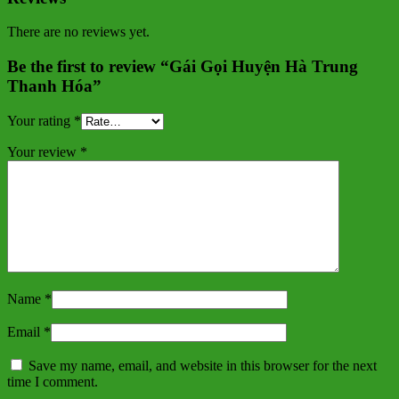
There are no reviews yet.
Be the first to review “Gái Gọi Huyện Hà Trung
Thanh Hóa”
Your rating
*
Your review
*
Name
*
Email
*
Save my name, email, and website in this browser for the next
time I comment.