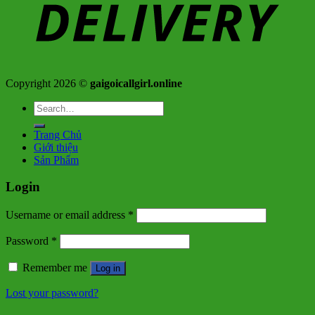
Copyright 2026 ©
gaigoicallgirl.online
Search
for:
Trang Chủ
Giới thiệu
Sản Phẩm
Login
Username or email address
*
Password
*
Remember me
Log in
Lost your password?