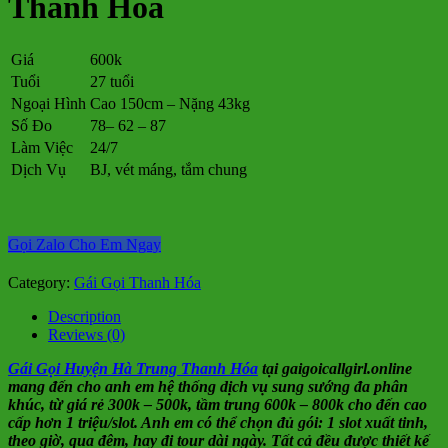
Thanh Hóa
Giá
600k
Tuổi
27 tuổi
Ngoại Hình
Cao 150cm – Nặng 43kg
Số Đo
78– 62 – 87
Làm Việc
24/7
Dịch Vụ
BJ, vét máng, tắm chung
Gọi Zalo Cho Em Ngay
Category:
Gái Gọi Thanh Hóa
Description
Reviews (0)
Gái Gọi Huyện Hà Trung Thanh Hóa
tại gaigoicallgirl.online
mang đến cho anh em hệ thống dịch vụ sung sướng đa phân
khúc, từ giá rẻ 300k – 500k, tầm trung 600k – 800k cho đến cao
cấp hơn 1 triệu/slot. Anh em có thể chọn đủ gói: 1 slot xuất tinh,
theo giờ, qua đêm, hay đi tour dài ngày. Tất cả đều được thiết kế