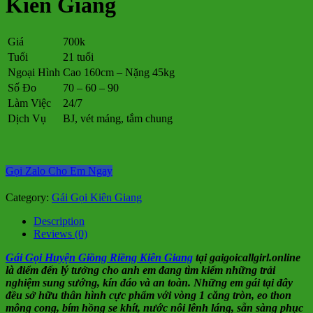
Kiên Giang
Giá
700k
Tuổi
21 tuổi
Ngoại Hình
Cao 160cm – Nặng 45kg
Số Đo
70 – 60 – 90
Làm Việc
24/7
Dịch Vụ
BJ, vét máng, tắm chung
Gọi Zalo Cho Em Ngay
Category:
Gái Gọi Kiên Giang
Description
Reviews (0)
Gái Gọi Huyện Giồng Riềng Kiên Giang
tại gaigoicallgirl.online
là điểm đến lý tưởng cho anh em đang tìm kiếm những trải
nghiệm sung sướng, kín đáo và an toàn. Những em gái tại đây
đều sở hữu thân hình cực phẩm với vòng 1 căng tròn, eo thon
mông cong, bím hồng se khít, nước nôi lênh láng, sẵn sàng phục