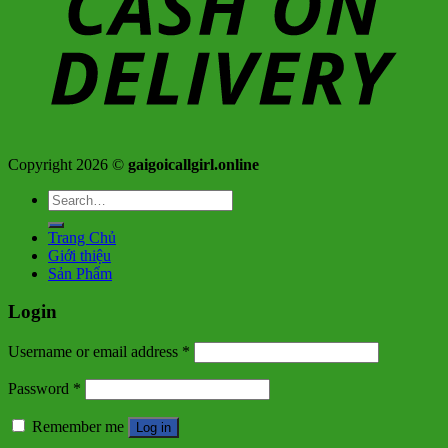
Copyright 2026 ©
gaigoicallgirl.online
Search
for:
Trang Chủ
Giới thiệu
Sản Phẩm
Login
Username or email address
*
Password
*
Remember me
Log in