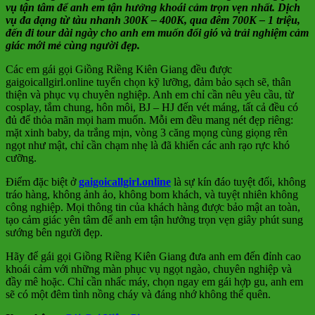
vụ tận tâm để anh em tận hưởng khoái cảm trọn vẹn nhất. Dịch
vụ đa dạng từ tàu nhanh 300K – 400K, qua đêm 700K – 1 triệu,
đến đi tour dài ngày cho anh em muốn đổi gió và trải nghiệm cảm
giác mới mẻ cùng người đẹp.
Các em gái gọi Giồng Riềng Kiên Giang đều được
gaigoicallgirl.online tuyển chọn kỹ lưỡng, đảm bảo sạch sẽ, thân
thiện và phục vụ chuyên nghiệp. Anh em chỉ cần nêu yêu cầu, từ
cosplay, tắm chung, hôn môi, BJ – HJ đến vét máng, tất cả đều có
đủ để thỏa mãn mọi ham muốn. Mỗi em đều mang nét đẹp riêng:
mặt xinh baby, da trắng mịn, vòng 3 căng mọng cùng giọng rên
ngọt như mật, chỉ cần chạm nhẹ là đã khiến các anh rạo rực khó
cưỡng.
Điểm đặc biệt ở
gaigoicallgirl.online
là sự kín đáo tuyệt đối, không
tráo hàng, không ảnh ảo, không bom khách, và tuyệt nhiên không
công nghiệp. Mọi thông tin của khách hàng được bảo mật an toàn,
tạo cảm giác yên tâm để anh em tận hưởng trọn vẹn giây phút sung
sướng bên người đẹp.
Hãy để gái gọi Giồng Riềng Kiên Giang đưa anh em đến đỉnh cao
khoái cảm với những màn phục vụ ngọt ngào, chuyên nghiệp và
đầy mê hoặc. Chỉ cần nhấc máy, chọn ngay em gái hợp gu, anh em
sẽ có một đêm tình nồng cháy và đáng nhớ không thể quên.