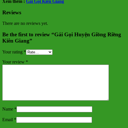
Xem thêm :
Gái Gọi Kiên Giang
Reviews
There are no reviews yet.
Be the first to review “Gái Gọi Huyện Giồng Riềng
Kiên Giang”
Your rating
*
Your review
*
Name
*
Email
*