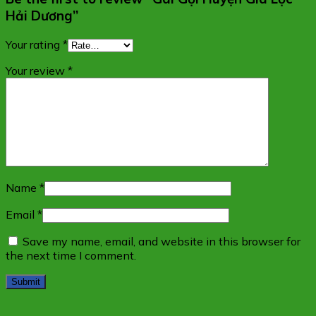
Hải Dương”
Your rating
*
Your review
*
Name
*
Email
*
Save my name, email, and website in this browser for
the next time I comment.