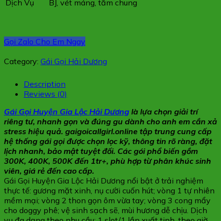
Dịch Vụ
BJ, vét máng, tắm chung
Gọi Zalo Cho Em Ngay
Category:
Gái Gọi Hải Dương
Description
Reviews (0)
Gái Gọi Huyện Gia Lộc Hải Dương
là lựa chọn giải trí
riêng tư, nhanh gọn và đúng gu dành cho anh em cần xả
stress hiệu quả. gaigoicallgirl.online tập trung cung cấp
hệ thống gái gọi được chọn lọc kỹ, thông tin rõ ràng, đặt
lịch nhanh, bảo mật tuyệt đối. Các gói phổ biến gồm
300K, 400K, 500K đến 1tr+, phù hợp từ phân khúc sinh
viên, giá rẻ đến cao cấp.
Gái Gọi Huyện Gia Lộc Hải Dương nổi bật ở trải nghiệm
thực tế: gương mặt xinh, nụ cười cuốn hút; vòng 1 tự nhiên
mềm mại; vòng 2 thon gọn ôm vừa tay; vòng 3 cong mẩy
cho doggy phê; vệ sinh sạch sẽ, mùi hương dễ chịu. Dịch
vụ đa dạng theo nhu cầu: 1 slot/1 lần xuất tinh, theo giờ,