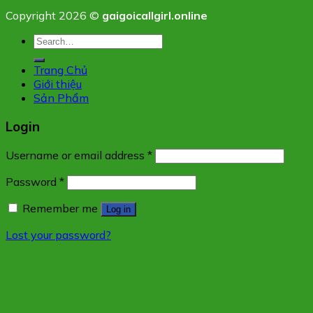
Copyright 2026 ©
gaigoicallgirl.online
Search
for:
Trang Chủ
Giới thiệu
Sản Phẩm
Login
Username or email address
*
Password
*
Remember me
Log in
Lost your password?