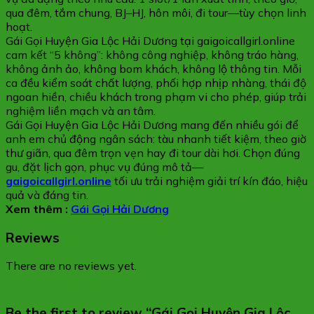
qua đêm, tắm chung, BJ–HJ, hôn môi, đi tour—tùy chọn linh
hoạt.
Gái Gọi Huyện Gia Lộc Hải Dương tại gaigoicallgirl.online
cam kết “5 không”: không công nghiệp, không tráo hàng,
không ảnh ảo, không bom khách, không lộ thông tin. Mỗi
ca đều kiểm soát chất lượng, phối hợp nhịp nhàng, thái độ
ngoan hiền, chiều khách trong phạm vi cho phép, giúp trải
nghiệm liền mạch và an tâm.
Gái Gọi Huyện Gia Lộc Hải Dương mang đến nhiều gói để
anh em chủ động ngân sách: tàu nhanh tiết kiệm, theo giờ
thư giãn, qua đêm trọn vẹn hay đi tour dài hơi. Chọn đúng
gu, đặt lịch gọn, phục vụ đúng mô tả—
gaigoicallgirl.online
tối ưu trải nghiệm giải trí kín đáo, hiệu
quả và đáng tin.
Xem thêm :
Gái Gọi Hải Dương
Reviews
There are no reviews yet.
Be the first to review “Gái Gọi Huyện Gia Lộc