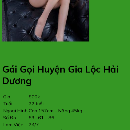
Gái Gọi Huyện Gia Lộc Hải
Dương
Giá
800k
Tuổi
22 tuổi
Ngoại Hình
Cao 157cm – Nặng 45kg
Số Đo
83– 61 – 86
Làm Việc
24/7