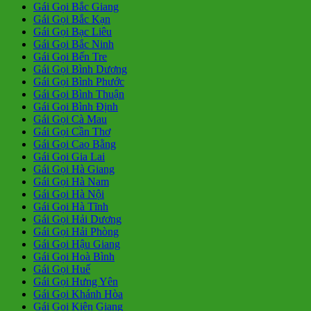
Gái Gọi Bắc Giang
Gái Gọi Bắc Kạn
Gái Gọi Bạc Liêu
Gái Gọi Bắc Ninh
Gái Gọi Bến Tre
Gái Gọi Bình Dương
Gái Gọi Bình Phước
Gái Gọi Bình Thuận
Gái Gọi Bình Định
Gái Gọi Cà Mau
Gái Gọi Cần Thơ
Gái Gọi Cao Bằng
Gái Gọi Gia Lai
Gái Gọi Hà Giang
Gái Gọi Hà Nam
Gái Gọi Hà Nội
Gái Gọi Hà Tĩnh
Gái Gọi Hải Dương
Gái Gọi Hải Phòng
Gái Gọi Hậu Giang
Gái Gọi Hoà Bình
Gái Gọi Huế
Gái Gọi Hưng Yên
Gái Gọi Khánh Hòa
Gái Gọi Kiên Giang