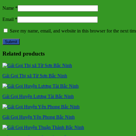
Name
*
Email
*
Save my name, email, and website in this browser for the next ti
Related products
Gái Gọi Thị xã Từ Sơn Bắc Ninh
Gái Gọi Huyện Lương Tài Bắc Ninh
Gái Gọi Huyện Yên Phong Bắc Ninh