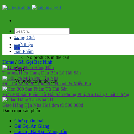
Skip
to
content
Search
for:
Trang Chủ
Giới thiệu
0
₫
Sản Phẩm
No products in the cart.
Home
/
Gái Gọi Bắc Ninh
Cart
Thương Hiệu Hàng Đầu
Bán Lẻ Hải Sản
No products in the cart.
Đổi Trả Miễn Phí Tận Nhà
Nhanh & Miễn Phí
Hơn 300 Sản Phẩm Từ Hải Sản
Phong Phú, An Toàn, Chất Lượng
Giao Hàng Tận Nhà
Hoá đơn từ 500,000đ
Danh mục sản phẩm
Chưa phân loại
Gái Gọi An Giang
Gái Gọi Bà Rịa - Vũng Tàu