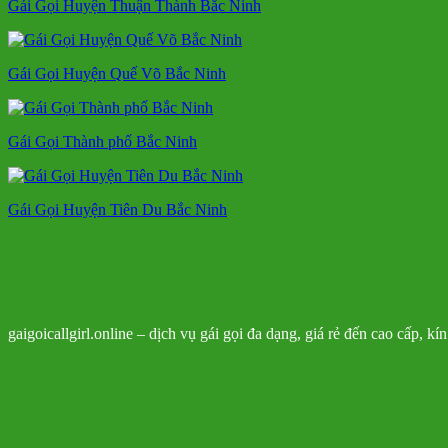
Gái Gọi Huyện Thuận Thành Bắc Ninh
Gái Gọi Huyện Quế Võ Bắc Ninh
Gái Gọi Thành phố Bắc Ninh
Gái Gọi Huyện Tiên Du Bắc Ninh
gaigoicallgirl.online – dịch vụ gái gọi đa dạng, giá rẻ đến cao cấp, k