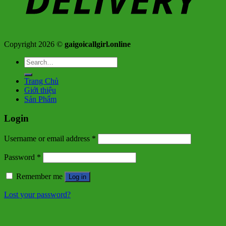
Copyright 2026 ©
gaigoicallgirl.online
Search
for:
Trang Chủ
Giới thiệu
Sản Phẩm
Login
Username or email address
*
Password
*
Remember me
Log in
Lost your password?