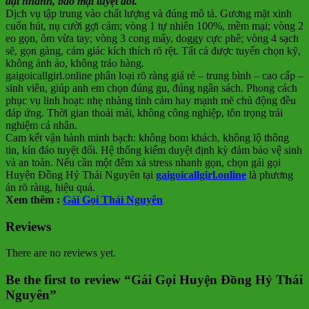
đặt nhanh, bảo mật tuyệt đối.
Dịch vụ tập trung vào chất lượng và đúng mô tả. Gương mặt xinh
cuốn hút, nụ cười gợi cảm; vòng 1 tự nhiên 100%, mềm mại; vòng 2
eo gọn, ôm vừa tay; vòng 3 cong mẩy, doggy cực phê; vòng 4 sạch
sẽ, gọn gàng, cảm giác kích thích rõ rệt. Tất cả được tuyển chọn kỹ,
không ảnh ảo, không tráo hàng.
gaigoicallgirl.online phân loại rõ ràng giá rẻ – trung bình – cao cấp –
sinh viên, giúp anh em chọn đúng gu, đúng ngân sách. Phong cách
phục vụ linh hoạt: nhẹ nhàng tình cảm hay mạnh mẽ chủ động đều
đáp ứng. Thời gian thoải mái, không công nghiệp, tôn trọng trải
nghiệm cá nhân.
Cam kết vận hành minh bạch: không bom khách, không lộ thông
tin, kín đáo tuyệt đối. Hệ thống kiểm duyệt định kỳ đảm bảo vệ sinh
và an toàn. Nếu cần một đêm xả stress nhanh gọn, chọn gái gọi
Huyện Đồng Hỷ Thái Nguyên tại
gaigoicallgirl.online
là phương
án rõ ràng, hiệu quả.
Xem thêm :
Gái Gọi Thái Nguyên
Reviews
There are no reviews yet.
Be the first to review “Gái Gọi Huyện Đồng Hỷ Thái
Nguyên”