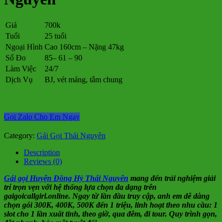
Giá
700k
Tuổi
25 tuổi
Ngoại Hình
Cao 160cm – Nặng 47kg
Số Đo
85– 61 – 90
Làm Việc
24/7
Dịch Vụ
BJ, vét máng, tắm chung
Gọi Zalo Cho Em Ngay
Category:
Gái Gọi Thái Nguyên
Description
Reviews (0)
Gái gọi Huyện Đồng Hỷ Thái Nguyên
mang đến trải nghiệm giải
trí trọn vẹn với hệ thống lựa chọn đa dạng trên
gaigoicallgirl.online. Ngay từ lần đầu truy cập, anh em dễ dàng
chọn gói 300K, 400K, 500K đến 1 triệu, linh hoạt theo nhu cầu: 1
slot cho 1 lần xuất tinh, theo giờ, qua đêm, đi tour. Quy trình gọn,