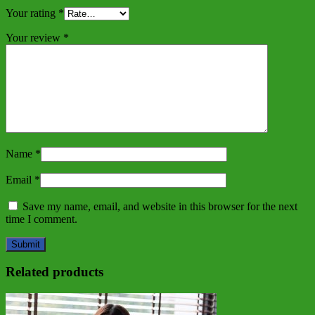
Your rating
*
Your review
*
Name
*
Email
*
Save my name, email, and website in this browser for the next
time I comment.
Related products