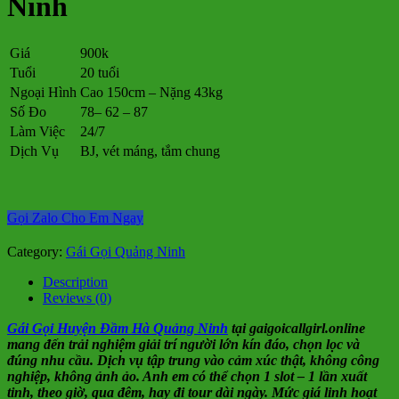
Ninh
Giá
900k
Tuổi
20 tuổi
Ngoại Hình
Cao 150cm – Nặng 43kg
Số Đo
78– 62 – 87
Làm Việc
24/7
Dịch Vụ
BJ, vét máng, tắm chung
Gọi Zalo Cho Em Ngay
Category:
Gái Gọi Quảng Ninh
Description
Reviews (0)
Gái Gọi Huyện Đầm Hà Quảng Ninh
tại gaigoicallgirl.online
mang đến trải nghiệm giải trí người lớn kín đáo, chọn lọc và
đúng nhu cầu. Dịch vụ tập trung vào cảm xúc thật, không công
nghiệp, không ảnh ảo. Anh em có thể chọn 1 slot – 1 lần xuất
tinh, theo giờ, qua đêm, hay đi tour dài ngày. Mức giá linh hoạt