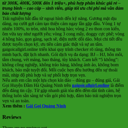
từ 300K, 400K, 500K đến 1 triệu+, phù hợp phân khúc giá rẻ –
trung bình – cao cấp – sinh viên, giúp tối ưu chi phí mà vẫn đảm
bảo chất lượng
Trải nghiệm bắt đầu từ ngoại hình đến kỹ năng. Gương mặt dịu
dàng, nụ cười gợi cảm tạo thiện cảm ngay lần gặp đầu. Vòng 1 tự
nhiên 100%, to tròn, nhũ hoa hồng hào; vòng 2 eo thon con kiến,
ôm vừa tay như người yêu; vòng 3 cong mẩy, doggy cực phê; vòng
4 hồng hào, gọn gàng, sạch sẽ, điện nước dồi dào. Mọi chi tiết đều
được tuyển chọn kỹ, ưu tiên cảm giác thật và sự an tâm.
gaigoicallgirl.online triển khai quy trình checker rõ ràng, thông tin
minh bạch, đặt lịch nhanh. Gói dịch vụ đa dạng: BJ – HJ, hôn môi,
tắm chung, vét máng, bao tháng, tùy khách. Cam kết “5 không”:
không công nghiệp, không tráo hàng, không ảnh ảo, không bom
khách, bảo mật tuyệt đối. Mỗi cuộc hẹn đều hướng đến sự thoải
mái, nhịp độ phù hợp và sự phối hợp trọn vẹn.
Nếu anh em cần một lựa chọn kín đáo – đúng gu – đúng giá, Gái
Gọi Huyện Đầm Hà Quảng Ninh trên
gaigoicallgirl.online
là điểm
đến đáng tin cậy. Từ gặp nhanh giải tỏa đến đêm dài tình cảm, hệ
thống luôn sẵn sàng tư vấn gói phù hợp, đảm bảo trải nghiệm trọn
vẹn và an toàn.
Xem thêm :
Gái Gọi Quảng Ninh
Reviews
There are no reviews yet.