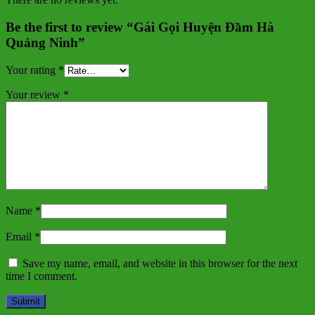
Be the first to review “Gái Gọi Huyện Đầm Hà
Quảng Ninh”
Your rating
*
Your review
*
Name
*
Email
*
Save my name, email, and website in this browser for the next
time I comment.