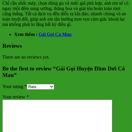
Chỉ cần nhấc máy, chọn đúng gu và mức giá phù hợp, anh em sẽ có
ngay một đêm sung sướng, thăng hoa và giải tỏa hoàn toàn mọi
căng thẳng. Tất cả dịch vụ đều diễn ra kín đáo, nhanh chóng và an
toàn tuyệt đối, giúp anh em tận hưởng trọn vẹn cảm giác khoái lạc
mà không phải lo lắng bất kỳ điều gì.
Xem thêm :
Gái Gọi Cà Mau
Reviews
There are no reviews yet.
Be the first to review “Gái Gọi Huyện Đầm Dơi Cà
Mau”
Your rating
*
Your review
*