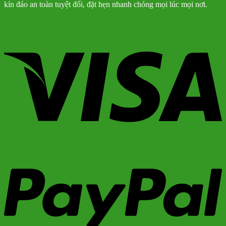
kín đáo an toàn tuyệt đối, đặt hẹn nhanh chóng mọi lúc mọi nơi.