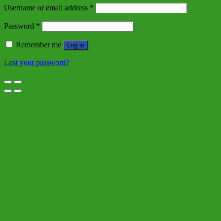
Username or email address
*
Password
*
Remember me
Log in
Lost your password?