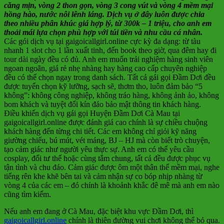
căng mịn, vòng 2 thon gọn, vòng 3 cong vút và vòng 4 mềm mại
hồng hào, nước nôi lênh láng. Dịch vụ ở đây luôn được chia
theo nhiều phân khúc giá hợp lý, từ 300k – 1 triệu, cho anh em
thoải mái lựa chọn phù hợp với túi tiền và nhu cầu cá nhân.
Các gói dịch vụ tại gaigoicallgirl.online cực kỳ đa dạng: từ tàu
nhanh 1 slot cho 1 lần xuất tinh, đến book theo giờ, qua đêm hay đi
tour dài ngày đều có đủ. Anh em muốn trải nghiệm hàng sinh viên
ngoan ngoãn, giá rẻ nhẹ nhàng hay hàng cao cấp chuyên nghiệp
đều có thể chọn ngay trong danh sách. Tất cả gái gọi Đầm Dơi đều
được tuyển chọn kỹ lưỡng, sạch sẽ, thơm tho, luôn đảm bảo “5
không”: không công nghiệp, không tráo hàng, không ảnh ảo, không
bom khách và tuyệt đối kín đáo bảo mật thông tin khách hàng.
Điều khiến dịch vụ gái gọi Huyện Đầm Dơi Cà Mau tại
gaigoicallgirl.online được đánh giá cao chính là sự chiều chuộng
khách hàng đến từng chi tiết. Các em không chỉ giỏi kỹ năng
giường chiếu, bú mút, vét máng, BJ – HJ mà còn biết trò chuyện,
tạo cảm giác như người yêu thực sự. Anh em có thể yêu cầu
cosplay, đổi tư thế hoặc cùng tắm chung, tất cả đều được phục vụ
tận tình và chu đáo. Cảm giác được ôm một thân thể mềm mại, nghe
tiếng rên khe khẽ bên tai và cảm nhận sự co bóp nhịp nhàng từ
vòng 4 của các em – đó chính là khoảnh khắc đê mê mà anh em nào
cũng tìm kiếm.
Nếu anh em đang ở Cà Mau, đặc biệt khu vực Đầm Dơi, thì
gaigoicallgirl.online
chính là thiên đường vui chơi không thể bỏ qua.