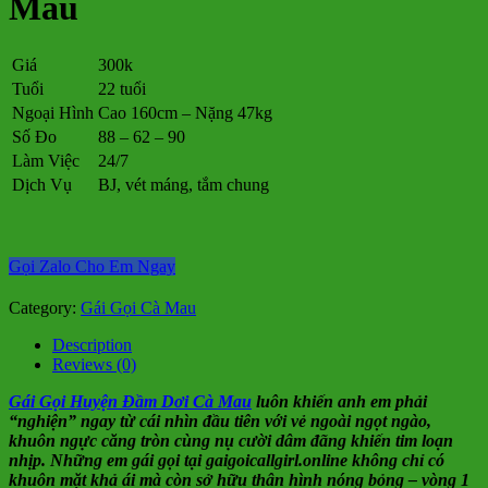
Mau
Giá
300k
Tuổi
22 tuổi
Ngoại Hình
Cao 160cm – Nặng 47kg
Số Đo
88 – 62 – 90
Làm Việc
24/7
Dịch Vụ
BJ, vét máng, tắm chung
Gọi Zalo Cho Em Ngay
Category:
Gái Gọi Cà Mau
Description
Reviews (0)
Gái Gọi Huyện Đầm Dơi Cà Mau
luôn khiến anh em phải
“nghiện” ngay từ cái nhìn đầu tiên với vẻ ngoài ngọt ngào,
khuôn ngực căng tròn cùng nụ cười dâm đãng khiến tim loạn
nhịp. Những em gái gọi tại gaigoicallgirl.online không chỉ có
khuôn mặt khả ái mà còn sở hữu thân hình nóng bỏng – vòng 1