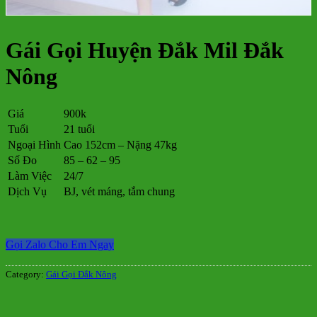
Gái Gọi Huyện Đắk Mil Đắk
Nông
Giá
900k
Tuổi
21 tuổi
Ngoại Hình
Cao 152cm – Nặng 47kg
Số Đo
85 – 62 – 95
Làm Việc
24/7
Dịch Vụ
BJ, vét máng, tắm chung
Gọi Zalo Cho Em Ngay
Category:
Gái Gọi Đắk Nông