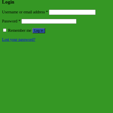
Login
Username or email address
*
Password
*
Remember me
Log in
Lost your password?