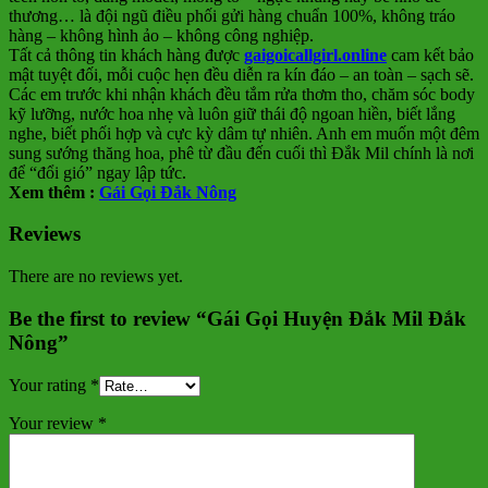
thương… là đội ngũ điều phối gửi hàng chuẩn 100%, không tráo
hàng – không hình ảo – không công nghiệp.
Tất cả thông tin khách hàng được
gaigoicallgirl.online
cam kết bảo
mật tuyệt đối, mỗi cuộc hẹn đều diễn ra kín đáo – an toàn – sạch sẽ.
Các em trước khi nhận khách đều tắm rửa thơm tho, chăm sóc body
kỹ lưỡng, nước hoa nhẹ và luôn giữ thái độ ngoan hiền, biết lắng
nghe, biết phối hợp và cực kỳ dâm tự nhiên. Anh em muốn một đêm
sung sướng thăng hoa, phê từ đầu đến cuối thì Đắk Mil chính là nơi
để “đổi gió” ngay lập tức.
Xem thêm :
Gái Gọi Đắk Nông
Reviews
There are no reviews yet.
Be the first to review “Gái Gọi Huyện Đắk Mil Đắk
Nông”
Your rating
*
Your review
*