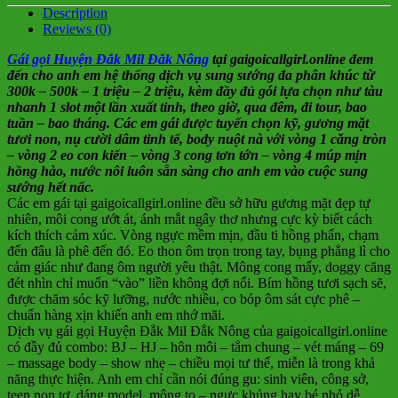
Description
Reviews (0)
Gái gọi Huyện Đắk Mil Đắk Nông
tại gaigoicallgirl.online đem
đến cho anh em hệ thống dịch vụ sung sướng đa phân khúc từ
300k – 500k – 1 triệu – 2 triệu, kèm đầy đủ gói lựa chọn như tàu
nhanh 1 slot một lần xuất tinh, theo giờ, qua đêm, đi tour, bao
tuần – bao tháng. Các em gái được tuyển chọn kỹ, gương mặt
tươi non, nụ cười dâm tinh tế, body nuột nà với vòng 1 căng tròn
– vòng 2 eo con kiến – vòng 3 cong tơn tớn – vòng 4 múp mịn
hồng hào, nước nôi luôn sẵn sàng cho anh em vào cuộc sung
sướng hết nấc.
Các em gái tại gaigoicallgirl.online đều sở hữu gương mặt đẹp tự
nhiên, môi cong ướt át, ánh mắt ngây thơ nhưng cực kỳ biết cách
kích thích cảm xúc. Vòng ngực mềm mịn, đầu ti hồng phấn, chạm
đến đâu là phê đến đó. Eo thon ôm trọn trong tay, bụng phẳng lì cho
cảm giác như đang ôm người yêu thật. Mông cong mẩy, doggy căng
đét nhìn chỉ muốn “vào” liền không đợi nổi. Bím hồng tươi sạch sẽ,
được chăm sóc kỹ lưỡng, nước nhiều, co bóp ôm sát cực phê –
chuẩn hàng xịn khiến anh em nhớ mãi.
Dịch vụ gái gọi Huyện Đắk Mil Đắk Nông của gaigoicallgirl.online
có đầy đủ combo: BJ – HJ – hôn môi – tắm chung – vét máng – 69
– massage body – show nhẹ – chiều mọi tư thế, miễn là trong khả
năng thực hiện. Anh em chỉ cần nói đúng gu: sinh viên, công sở,
teen non tơ, dáng model, mông to – ngực khủng hay bé nhỏ dễ