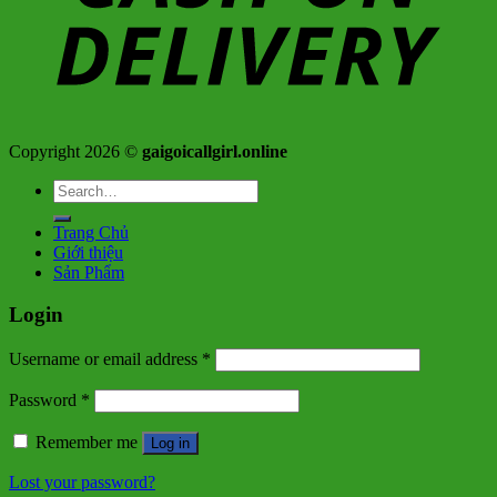
Copyright 2026 ©
gaigoicallgirl.online
Search
for:
Trang Chủ
Giới thiệu
Sản Phẩm
Login
Username or email address
*
Password
*
Remember me
Log in
Lost your password?