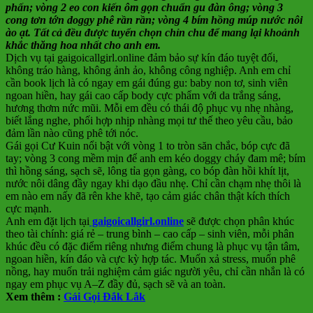
phấn; vòng 2 eo con kiến ôm gọn chuẩn gu đàn ông; vòng 3
cong tơn tớn doggy phê rần rần; vòng 4 bím hồng múp nước nôi
ào ạt. Tất cả đều được tuyển chọn chỉn chu để mang lại khoảnh
khắc thăng hoa nhất cho anh em.
Dịch vụ tại gaigoicallgirl.online đảm bảo sự kín đáo tuyệt đối,
không tráo hàng, không ảnh ảo, không công nghiệp. Anh em chỉ
cần book lịch là có ngay em gái đúng gu: baby non tơ, sinh viên
ngoan hiền, hay gái cao cấp body cực phẩm với da trắng sáng,
hương thơm nức mũi. Mỗi em đều có thái độ phục vụ nhẹ nhàng,
biết lắng nghe, phối hợp nhịp nhàng mọi tư thế theo yêu cầu, bảo
đảm lần nào cũng phê tới nóc.
Gái gọi Cư Kuin nổi bật với vòng 1 to tròn săn chắc, bóp cực đã
tay; vòng 3 cong mềm mịn để anh em kéo doggy cháy đam mê; bím
thì hồng sáng, sạch sẽ, lông tỉa gọn gàng, co bóp đàn hồi khít lịt,
nước nôi dâng đầy ngay khi dạo đầu nhẹ. Chỉ cần chạm nhẹ thôi là
em nào em nấy đã rên khe khẽ, tạo cảm giác chân thật kích thích
cực mạnh.
Anh em đặt lịch tại
gaigoicallgirl.online
sẽ được chọn phân khúc
theo tài chính: giá rẻ – trung bình – cao cấp – sinh viên, mỗi phân
khúc đều có đặc điểm riêng nhưng điểm chung là phục vụ tận tâm,
ngoan hiền, kín đáo và cực kỳ hợp tác. Muốn xả stress, muốn phê
nồng, hay muốn trải nghiệm cảm giác người yêu, chỉ cần nhắn là có
ngay em phục vụ A–Z đầy đủ, sạch sẽ và an toàn.
Xem thêm :
Gái Gọi Đắk Lắk