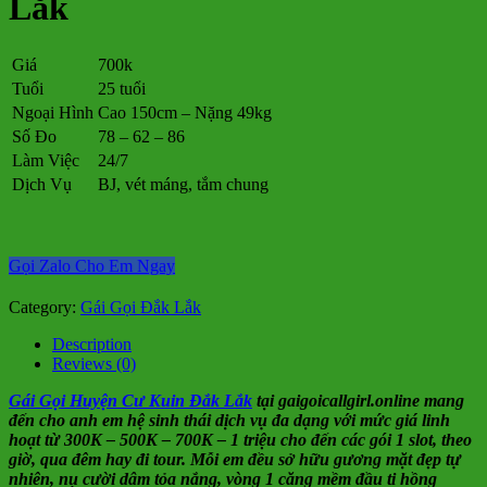
Lắk
Giá
700k
Tuổi
25 tuổi
Ngoại Hình
Cao 150cm – Nặng 49kg
Số Đo
78 – 62 – 86
Làm Việc
24/7
Dịch Vụ
BJ, vét máng, tắm chung
Gọi Zalo Cho Em Ngay
Category:
Gái Gọi Đắk Lắk
Description
Reviews (0)
Gái Gọi Huyện Cư Kuin Đắk Lắk
tại gaigoicallgirl.online mang
đến cho anh em hệ sinh thái dịch vụ đa dạng với mức giá linh
hoạt từ 300K – 500K – 700K – 1 triệu cho đến các gói 1 slot, theo
giờ, qua đêm hay đi tour. Mỗi em đều sở hữu gương mặt đẹp tự
nhiên, nụ cười dâm tỏa nắng, vòng 1 căng mềm đầu ti hồng