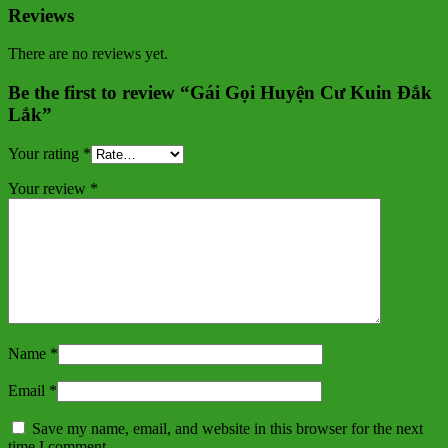
Reviews
There are no reviews yet.
Be the first to review “Gái Gọi Huyện Cư Kuin Đắk
Lắk”
Your rating
*
Your review
*
Name
*
Email
*
Save my name, email, and website in this browser for the next
time I comment.