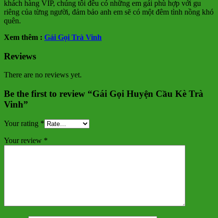
khách hàng VIP, chúng tôi đều có những em gái phù hợp với gu
riêng của từng người, đảm bảo anh em sẽ có một đêm tình nồng khó
quên.
Xem thêm :
Gái Gọi Trà Vinh
Reviews
There are no reviews yet.
Be the first to review “Gái Gọi Huyện Cầu Kè Trà
Vinh”
Your rating
*
Your review
*