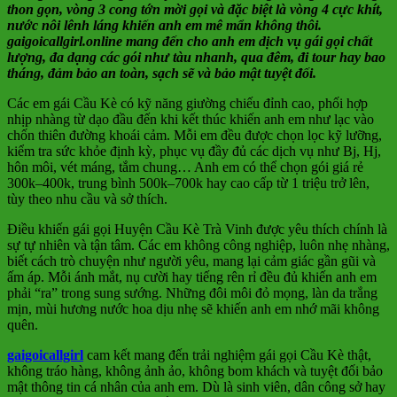
thon gọn, vòng 3 cong tớn mời gọi và đặc biệt là vòng 4 cực khít,
nước nôi lênh láng khiến anh em mê mẩn không thôi.
gaigoicallgirl.online mang đến cho anh em dịch vụ gái gọi chất
lượng, đa dạng các gói như tàu nhanh, qua đêm, đi tour hay bao
tháng, đảm bảo an toàn, sạch sẽ và bảo mật tuyệt đối.
Các em gái Cầu Kè có kỹ năng giường chiếu đỉnh cao, phối hợp
nhịp nhàng từ dạo đầu đến khi kết thúc khiến anh em như lạc vào
chốn thiên đường khoái cảm. Mỗi em đều được chọn lọc kỹ lưỡng,
kiểm tra sức khỏe định kỳ, phục vụ đầy đủ các dịch vụ như Bj, Hj,
hôn môi, vét máng, tắm chung… Anh em có thể chọn gói giá rẻ
300k–400k, trung bình 500k–700k hay cao cấp từ 1 triệu trở lên,
tùy theo nhu cầu và sở thích.
Điều khiến gái gọi Huyện Cầu Kè Trà Vinh được yêu thích chính là
sự tự nhiên và tận tâm. Các em không công nghiệp, luôn nhẹ nhàng,
biết cách trò chuyện như người yêu, mang lại cảm giác gần gũi và
ấm áp. Mỗi ánh mắt, nụ cười hay tiếng rên rỉ đều đủ khiến anh em
phải “ra” trong sung sướng. Những đôi môi đỏ mọng, làn da trắng
mịn, mùi hương nước hoa dịu nhẹ sẽ khiến anh em nhớ mãi không
quên.
gaigoicallgirl
cam kết mang đến trải nghiệm gái gọi Cầu Kè thật,
không tráo hàng, không ảnh ảo, không bom khách và tuyệt đối bảo
mật thông tin cá nhân của anh em. Dù là sinh viên, dân công sở hay