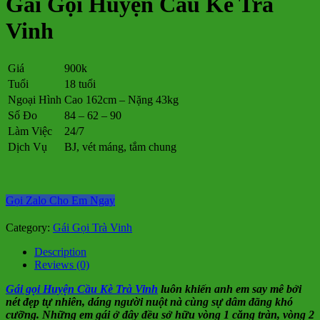
Gái Gọi Huyện Cầu Kè Trà
Vinh
Giá
900k
Tuổi
18 tuổi
Ngoại Hình
Cao 162cm – Nặng 43kg
Số Đo
84 – 62 – 90
Làm Việc
24/7
Dịch Vụ
BJ, vét máng, tắm chung
Gọi Zalo Cho Em Ngay
Category:
Gái Gọi Trà Vinh
Description
Reviews (0)
Gái gọi Huyện Cầu Kè Trà Vinh
luôn khiến anh em say mê bởi
nét đẹp tự nhiên, dáng người nuột nà cùng sự dâm đãng khó
cưỡng. Những em gái ở đây đều sở hữu vòng 1 căng tràn, vòng 2