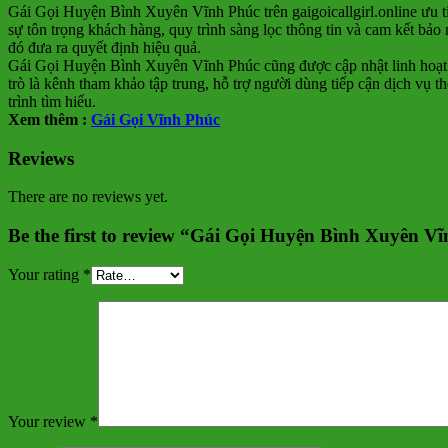
Gái Gọi Huyện Bình Xuyên Vĩnh Phúc trên gaigoicallgirl.online ưu ti
sự tôn trọng khách hàng, quy trình sàng lọc thông tin và cam kết bảo
đó đưa ra quyết định hiệu quả.
Gái Gọi Huyện Bình Xuyên Vĩnh Phúc cũng được cập nhật linh hoạt th
trò là kênh tham khảo tập trung, hỗ trợ người dùng tiếp cận dịch vụ t
trình tìm hiểu.
Xem thêm :
Gái Gọi Vĩnh Phúc
Reviews
There are no reviews yet.
Be the first to review “Gái Gọi Huyện Bình Xuyên V
Your rating
*
Your review
*