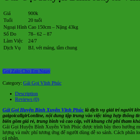
Giá
900k
Tuổi
20 tuổi
Ngoại Hình
Cao 150cm – Nặng 43kg
Số Đo
78– 62 – 87
Làm Việc
24/7
Dịch Vụ
BJ, vét máng, tắm chung
Gọi Zalo Cho Em Ngay
Category:
Gái Gọi Vĩnh Phúc
Description
Reviews (0)
Gái Gọi Huyện Bình Xuyên Vĩnh Phúc
là dịch vụ giải trí người 
gaigoicallgirl.online, nội dung tập trung vào việc tổng hợp thông 
biến gồm giá rẻ, trung bình và cao cấp, với khung chi phí tham 
Gái Gọi Huyện Bình Xuyên Vĩnh Phúc được trình bày theo hướng minh b
lượng và mức phí tương ứng để người dùng dễ so sánh. Cách phân loạ
cá nhân.