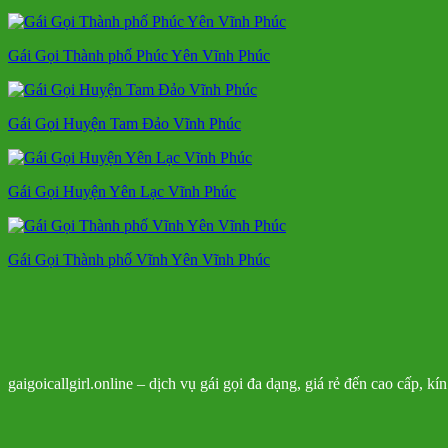
Gái Gọi Thành phố Phúc Yên Vĩnh Phúc
Gái Gọi Huyện Tam Đảo Vĩnh Phúc
Gái Gọi Huyện Yên Lạc Vĩnh Phúc
Gái Gọi Thành phố Vĩnh Yên Vĩnh Phúc
gaigoicallgirl.online – dịch vụ gái gọi đa dạng, giá rẻ đến cao cấp, k