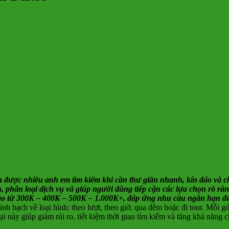
lớn được nhiều anh em tìm kiếm khi cần thư giãn nhanh, kín đáo và 
tin, phân loại dịch vụ và giúp người dùng tiếp cận các lựa chọn rõ 
khảo từ 300K – 400K – 500K – 1.000K+, đáp ứng nhu cầu ngắn hạn đế
ạch về loại hình: theo lượt, theo giờ, qua đêm hoặc đi tour. Mỗi gói
i này giúp giảm rủi ro, tiết kiệm thời gian tìm kiếm và tăng khả năn