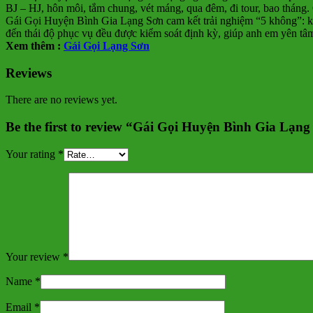
BJ – HJ, hôn môi, tắm chung, vét máng, qua đêm, đi tour, bao tháng. 
Gái Gọi Huyện Bình Gia Lạng Sơn cam kết trải nghiệm “5 không”: kh
đến thái độ phục vụ đều được kiểm soát định kỳ, giúp anh em yên t
Xem thêm :
Gái Gọi Lạng Sơn
Reviews
There are no reviews yet.
Be the first to review “Gái Gọi Huyện Bình Gia Lạn
Your rating
*
Your review
*
Name
*
Email
*