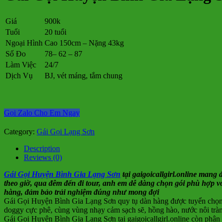
Giá
900k
Tuổi
20 tuổi
Ngoại Hình
Cao 150cm – Nặng 43kg
Số Đo
78– 62 – 87
Làm Việc
24/7
Dịch Vụ
BJ, vét máng, tắm chung
Gọi Zalo Cho Em Ngay
Category:
Gái Gọi Lạng Sơn
Description
Reviews (0)
Gái Gọi Huyện Bình Gia Lạng Sơn
tại gaigoicallgirl.online mang 
theo giờ, qua đêm đến đi tour, anh em dễ dàng chọn gói phù hợp 
hàng, đảm bảo trải nghiệm đúng như mong đợi
Gái Gọi Huyện Bình Gia Lạng Sơn quy tụ dàn hàng được tuyển chọn 
doggy cực phê, cùng vùng nhạy cảm sạch sẽ, hồng hào, nước nôi tràn 
Gái Gọi Huyện Bình Gia Lạng Sơn tại gaigoicallgirl.online còn phân lo