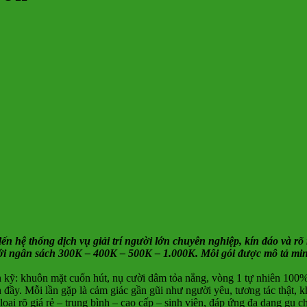
đến hệ thống dịch vụ giải trí người lớn chuyên nghiệp, kín đáo và rõ r
với ngân sách 300K – 400K – 500K – 1.000K. Mỗi gói được mô tả mi
kỹ: khuôn mặt cuốn hút, nụ cười dâm tỏa nắng, vòng 1 tự nhiên 100%
đầy. Mỗi lần gặp là cảm giác gần gũi như người yêu, tương tác thật, 
ại rõ giá rẻ – trung bình – cao cấp – sinh viên, đáp ứng đa dạng gu ch