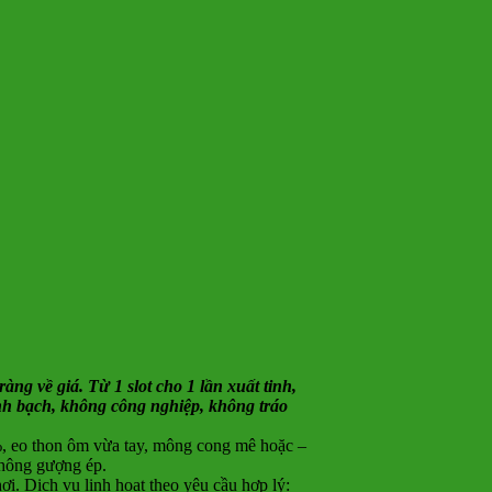
àng về giá. Từ 1 slot cho 1 lần xuất tinh,
nh bạch, không công nghiệp, không tráo
, eo thon ôm vừa tay, mông cong mê hoặc –
không gượng ép.
ơi. Dịch vụ linh hoạt theo yêu cầu hợp lý: