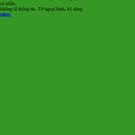
 cá nhân.
hông lộ thông tin. Từ ngoại hình, kỹ năng
online.