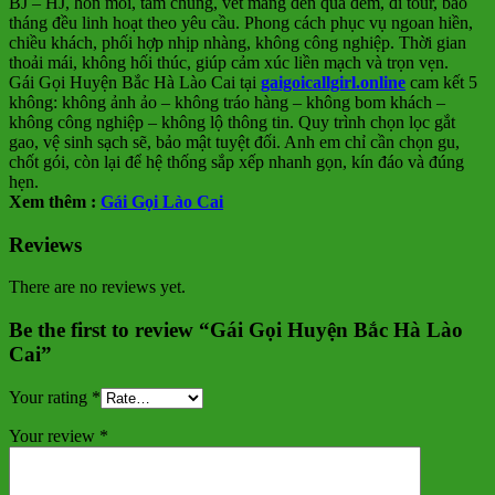
BJ – HJ, hôn môi, tắm chung, vét máng đến qua đêm, đi tour, bao
tháng đều linh hoạt theo yêu cầu. Phong cách phục vụ ngoan hiền,
chiều khách, phối hợp nhịp nhàng, không công nghiệp. Thời gian
thoải mái, không hối thúc, giúp cảm xúc liền mạch và trọn vẹn.
Gái Gọi Huyện Bắc Hà Lào Cai tại
gaigoicallgirl.online
cam kết 5
không: không ảnh ảo – không tráo hàng – không bom khách –
không công nghiệp – không lộ thông tin. Quy trình chọn lọc gắt
gao, vệ sinh sạch sẽ, bảo mật tuyệt đối. Anh em chỉ cần chọn gu,
chốt gói, còn lại để hệ thống sắp xếp nhanh gọn, kín đáo và đúng
hẹn.
Xem thêm :
Gái Gọi Lào Cai
Reviews
There are no reviews yet.
Be the first to review “Gái Gọi Huyện Bắc Hà Lào
Cai”
Your rating
*
Your review
*