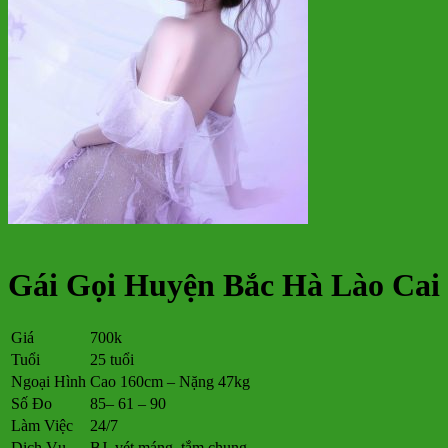
Gái Gọi Huyện Bắc Hà Lào Cai
Giá
700k
Tuổi
25 tuổi
Ngoại Hình
Cao 160cm – Nặng 47kg
Số Đo
85– 61 – 90
Làm Việc
24/7
Dịch Vụ
BJ, vét máng, tắm chung