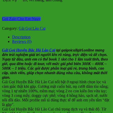
Gọi Zalo Cho Em Ngay
Category:
Gái Gọi Lào Cai
Description
Reviews (0)
Gái Gọi Huyện Bắc Hà Lào Cai
tại gaigoicallgirl.online mang
đến trải nghiệm giải trí người lớn rõ ràng, trực diện và dễ chọn.
Ngay từ đầu, anh em có thể book 1 slot cho 1 lần xuất tinh, theo
giờ, qua đêm hoặc đi tour, với mức giá phổ biến 300K – 400K –
500K – 1 triệu. Các gói được phân loại giá rẻ, trung bình, cao
cấp, sinh viên, giúp chọn nhanh đúng nhu cầu, không mất thời
gian.
Gái Gọi Huyện Bắc Hà Lào Cai nổi bật ở ngoại hình chọn lọc và
cảm giác thật khi gặp. Gương mặt cuốn hút, nụ cười dâm tỏa nắng;
vòng 1 tự nhiên 100%, mềm mại; vòng 2 eo con kiến ôm vừa tay;
vòng 3 cong mẩy, doggy cực phê; vòng 4 hồng hào, sạch sẽ, nước
nôi dồi dào. Mỗi profile mô tả đúng thực tế để anh em yên tâm “đặt
là gặp”.
Gái Gọi Huyện Bắc Hà Lào Cai chú trọng dịch vụ và thái độ. Từ