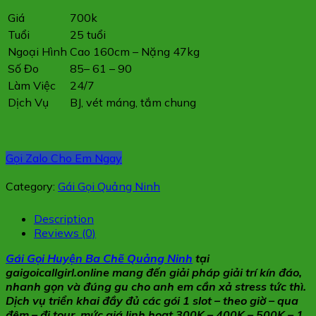
Giá
700k
Tuổi
25 tuổi
Ngoại Hình
Cao 160cm – Nặng 47kg
Số Đo
85– 61 – 90
Làm Việc
24/7
Dịch Vụ
BJ, vét máng, tắm chung
Gọi Zalo Cho Em Ngay
Category:
Gái Gọi Quảng Ninh
Description
Reviews (0)
Gái Gọi Huyện Ba Chẽ Quảng Ninh
tại
gaigoicallgirl.online mang đến giải pháp giải trí kín đáo,
nhanh gọn và đúng gu cho anh em cần xả stress tức thì.
Dịch vụ triển khai đầy đủ các gói 1 slot – theo giờ – qua
đêm – đi tour, mức giá linh hoạt 300K – 400K – 500K – 1