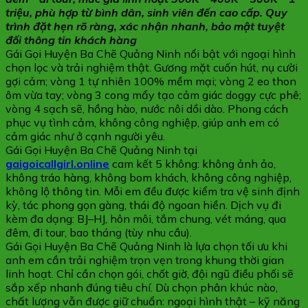
triệu, phù hợp từ bình dân, sinh viên đến cao cấp. Quy
trình đặt hẹn rõ ràng, xác nhận nhanh, bảo mật tuyệt
đối thông tin khách hàng
Gái Gọi Huyện Ba Chẽ Quảng Ninh nổi bật với ngoại hình
chọn lọc và trải nghiệm thật. Gương mặt cuốn hút, nụ cười
gợi cảm; vòng 1 tự nhiên 100% mềm mại; vòng 2 eo thon
ôm vừa tay; vòng 3 cong mẩy tạo cảm giác doggy cực phê;
vòng 4 sạch sẽ, hồng hào, nước nôi dồi dào. Phong cách
phục vụ tình cảm, không công nghiệp, giúp anh em có
cảm giác như ở cạnh người yêu.
Gái Gọi Huyện Ba Chẽ Quảng Ninh tại
gaigoicallgirl.online
cam kết 5 không: không ảnh ảo,
không tráo hàng, không bom khách, không công nghiệp,
không lộ thông tin. Mỗi em đều được kiểm tra vệ sinh định
kỳ, tác phong gọn gàng, thái độ ngoan hiền. Dịch vụ đi
kèm đa dạng: BJ–HJ, hôn môi, tắm chung, vét máng, qua
đêm, đi tour, bao tháng (tùy nhu cầu).
Gái Gọi Huyện Ba Chẽ Quảng Ninh là lựa chọn tối ưu khi
anh em cần trải nghiệm trọn vẹn trong khung thời gian
linh hoạt. Chỉ cần chọn gói, chốt giờ, đội ngũ điều phối sẽ
sắp xếp nhanh đúng tiêu chí. Dù chọn phân khúc nào,
chất lượng vẫn được giữ chuẩn: ngoại hình thật – kỹ năng