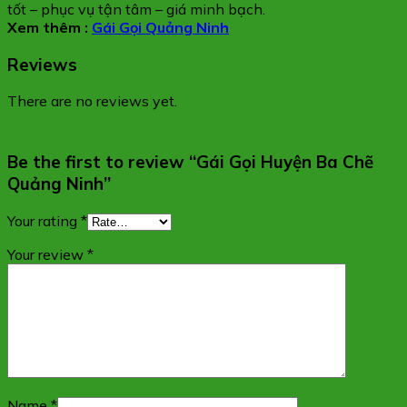
tốt – phục vụ tận tâm – giá minh bạch.
Xem thêm :
Gái Gọi Quảng Ninh
Reviews
There are no reviews yet.
Be the first to review “Gái Gọi Huyện Ba Chẽ
Quảng Ninh”
Your rating
*
Your review
*
Name
*