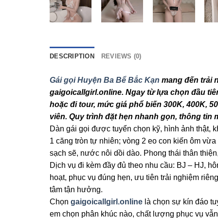
DESCRIPTION
REVIEWS (0)
Gái gọi Huyện Ba Bể Bắc Kạn
mang đến trải ng
gaigoicallgirl.online. Ngay từ lựa chọn đầu tiê
hoặc đi tour, mức giá phổ biến 300K, 400K, 50
viên. Quy trình đặt hẹn nhanh gọn, thông tin 
Dàn gái gọi được tuyển chọn kỹ, hình ảnh thật,
1 căng tròn tự nhiên; vòng 2 eo con kiến ôm vừ
sạch sẽ, nước nôi dồi dào. Phong thái thân thiệ
Dịch vụ đi kèm đầy đủ theo nhu cầu: BJ – HJ, hô
hoạt, phục vụ đúng hẹn, ưu tiên trải nghiệm riên
tâm tận hưởng.
Chọn
gaigoicallgirl.online
là chọn sự kín đáo t
em chọn phân khúc nào, chất lượng phục vụ vẫn đ