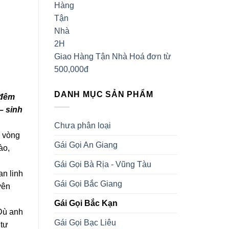
Giao Hàng Tận Nhà
Hoá đơn từ
500,000đ
DANH MỤC SẢN PHẨM
 đêm
– sinh
Chưa phân loại
; vòng
Gái Gọi An Giang
ào,
Gái Gọi Bà Rịa - Vũng Tàu
an linh
Gái Gọi Bắc Giang
yên
Gái Gọi Bắc Kạn
 Dù anh
Gái Gọi Bạc Liêu
 tư