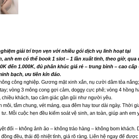
hiệm giải trí trọn vẹn với nhiều gói dịch vụ linh hoạt tại
n, anh em có thể book 1 slot – 1 lần xuất tinh, theo giờ, qua
0K đến 1.000K, đủ phân khúc giá rẻ – trung bình – cao cấp 
minh bạch, ưu tiên kín đáo.
 không công nghiệp. Gương mặt xinh xắn, nụ cười dâm tỏa nắng
a tay; vòng 3 mông cong gợi cảm, doggy cực phê; vòng 4 hồng h
n, chiều khách, tạo cảm giác gần gũi như người yêu.
n môi, tắm chung, vét máng, qua đêm hay tour dài ngày. Thời gi
g tư. Mỗi cuộc hẹn đều kiểm soát vệ sinh, an toàn, giúp anh em 
uyệt đối – không ảnh ảo – không tráo hàng – không bom khách.
ồng đều, thái độ nhiệt tình, giá rõ ràng. Liên hệ ngay để được