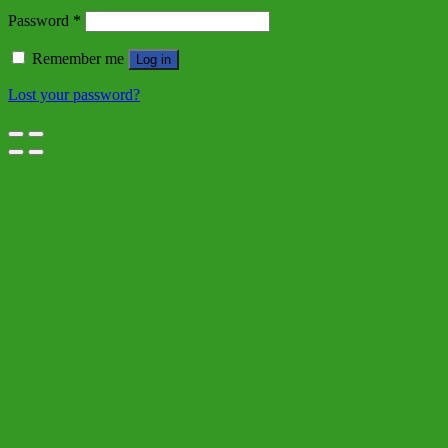
Password
*
Remember me
Log in
Lost your password?