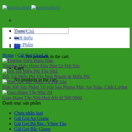
Skip
to
content
Search
Trang Chủ
for:
Giới thiệu
Sản Phẩm
0
₫
Home
/
Gái Gọi Gia Lai
No products in the cart.
Thương Hiệu Hàng Đầu
Bán Lẻ Hải Sản
Cart
Đổi Trả Miễn Phí Tận Nhà
Nhanh & Miễn Phí
No products in the cart.
Hơn 300 Sản Phẩm Từ Hải Sản
Phong Phú, An Toàn, Chất Lượng
Giao Hàng Tận Nhà
Hoá đơn từ 500,000đ
Danh mục sản phẩm
Chưa phân loại
Gái Gọi An Giang
Gái Gọi Bà Rịa - Vũng Tàu
Gái Gọi Bắc Giang