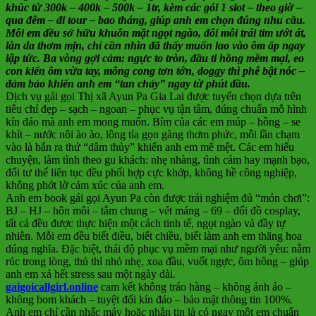
khúc từ 300k – 400k – 500k – 1tr, kèm các gói 1 slot – theo giờ –
qua đêm – đi tour – bao tháng, giúp anh em chọn đúng nhu cầu.
Mỗi em đều sở hữu khuôn mặt ngọt ngào, đôi môi trái tim ướt át,
làn da thơm mịn, chỉ cần nhìn đã thấy muốn lao vào ôm ấp ngay
lập tức. Ba vòng gợi cảm: ngực to tròn, đầu ti hồng mềm mại, eo
con kiến ôm vừa tay, mông cong tơn tớn, doggy thì phê bật nóc –
đảm bảo khiến anh em “tan chảy” ngay từ phút đầu.
Dịch vụ gái gọi Thị xã Ayun Pa Gia Lai được tuyển chọn dựa trên
tiêu chí đẹp – sạch – ngoan – phục vụ tận tâm, đúng chuẩn mô hình
kín đáo mà anh em mong muốn. Bím của các em múp – hồng – se
khít – nước nôi ào ào, lông tỉa gọn gàng thơm phức, mỗi lần chạm
vào là bắn ra thứ “dâm thủy” khiến anh em mê mệt. Các em hiểu
chuyện, làm tình theo gu khách: nhẹ nhàng, tình cảm hay mạnh bạo,
đổi tư thế liên tục đều phối hợp cực khớp, không hề công nghiệp,
không phớt lờ cảm xúc của anh em.
Anh em book gái gọi Ayun Pa còn được trải nghiệm đủ “món chơi”:
BJ – HJ – hôn môi – tắm chung – vét máng – 69 – đổi đồ cosplay,
tất cả đều được thực hiện một cách tinh tế, ngọt ngào và đầy tự
nhiên. Mỗi em đều biết điều, biết chiều, biết làm anh em thăng hoa
đúng nghĩa. Đặc biệt, thái độ phục vụ mềm mại như người yêu: nằm
rúc trong lòng, thủ thỉ nhỏ nhẹ, xoa đầu, vuốt ngực, ôm hông – giúp
anh em xả hết stress sau một ngày dài.
gaigoicallgirl.online
cam kết không tráo hàng – không ảnh ảo –
không bom khách – tuyệt đối kín đáo – bảo mật thông tin 100%.
Anh em chỉ cần nhấc máy hoặc nhắn tin là có ngay một em chuẩn