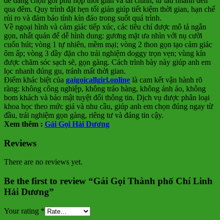
dễ dàng chọn gói phù hợp thời gian và tài chính, từ tàu nhanh đến
qua đêm. Quy trình đặt hẹn tối giản giúp tiết kiệm thời gian, hạn chế
rủi ro và đảm bảo tính kín đáo trong suốt quá trình.
Về ngoại hình và cảm giác tiếp xúc, các tiêu chí được mô tả ngắn
gọn, nhất quán để dễ hình dung: gương mặt ưa nhìn với nụ cười
cuốn hút; vòng 1 tự nhiên, mềm mại; vòng 2 thon gọn tạo cảm giác
ôm ấp; vòng 3 đầy đặn cho trải nghiệm doggy trọn vẹn; vùng kín
được chăm sóc sạch sẽ, gọn gàng. Cách trình bày này giúp anh em
lọc nhanh đúng gu, tránh mất thời gian.
Điểm khác biệt của
gaigoicallgirl.online
là cam kết vận hành rõ
ràng: không công nghiệp, không tráo hàng, không ảnh ảo, không
bom khách và bảo mật tuyệt đối thông tin. Dịch vụ được phân loại
khoa học theo mức giá và nhu cầu, giúp anh em chọn đúng ngay từ
đầu, trải nghiệm gọn gàng, riêng tư và đáng tin cậy.
Xem thêm :
Gái Gọi Hải Dương
Reviews
There are no reviews yet.
Be the first to review “Gái Gọi Thành phố Chí Linh
Hải Dương”
Your rating
*