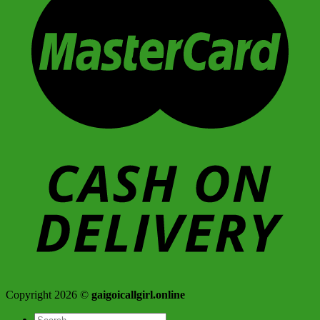
Copyright 2026 ©
gaigoicallgirl.online
Search