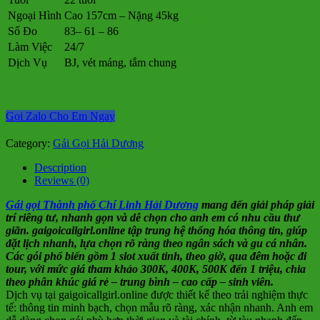
Ngoại Hình
Cao 157cm – Nặng 45kg
Số Đo
83– 61 – 86
Làm Việc
24/7
Dịch Vụ
BJ, vét máng, tắm chung
Gọi Zalo Cho Em Ngay
Category:
Gái Gọi Hải Dương
Description
Reviews (0)
Gái gọi Thành phố Chí Linh Hải Dương
mang đến giải pháp giải
trí riêng tư, nhanh gọn và dễ chọn cho anh em có nhu cầu thư
giãn. gaigoicallgirl.online tập trung hệ thống hóa thông tin, giúp
đặt lịch nhanh, lựa chọn rõ ràng theo ngân sách và gu cá nhân.
Các gói phổ biến gồm 1 slot xuất tinh, theo giờ, qua đêm hoặc đi
tour, với mức giá tham khảo 300K, 400K, 500K đến 1 triệu, chia
theo phân khúc giá rẻ – trung bình – cao cấp – sinh viên.
Dịch vụ tại gaigoicallgirl.online được thiết kế theo trải nghiệm thực
tế: thông tin minh bạch, chọn mẫu rõ ràng, xác nhận nhanh. Anh em