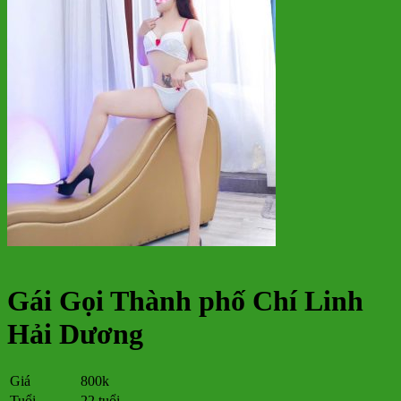
Gái Gọi Thành phố Chí Linh
Hải Dương
Giá
800k
Tuổi
22 tuổi