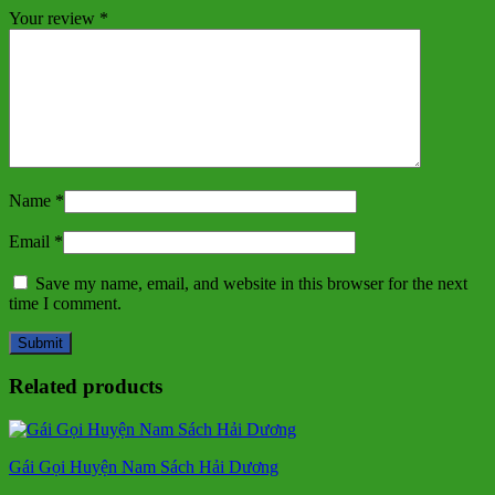
Your review
*
Name
*
Email
*
Save my name, email, and website in this browser for the next
time I comment.
Related products
Gái Gọi Huyện Nam Sách Hải Dương