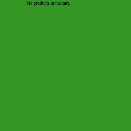
No products in the cart.