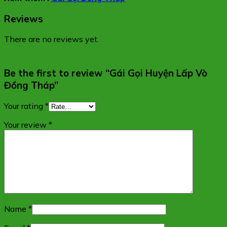
Reviews
There are no reviews yet.
Be the first to review “Gái Gọi Huyện Lấp Vò
Đồng Tháp”
Your rating
*
Your review
*
Name
*