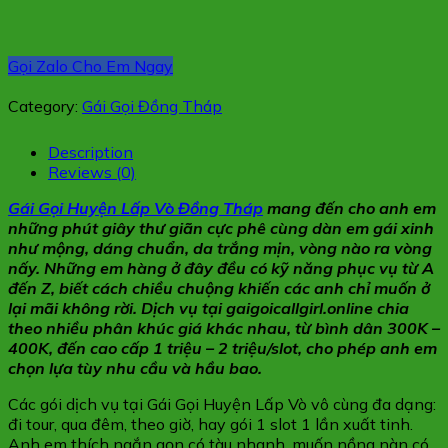
Gọi Zalo Cho Em Ngay
Category:
Gái Gọi Đồng Tháp
Description
Reviews (0)
Gái Gọi Huyện Lấp Vò Đồng Tháp
mang đến cho anh em
những phút giây thư giãn cực phê cùng dàn em gái xinh
như mộng, dáng chuẩn, da trắng mịn, vòng nào ra vòng
nấy. Những em hàng ở đây đều có kỹ năng phục vụ từ A
đến Z, biết cách chiều chuộng khiến các anh chỉ muốn ở
lại mãi không rời. Dịch vụ tại gaigoicallgirl.online chia
theo nhiều phân khúc giá khác nhau, từ bình dân 300K –
400K, đến cao cấp 1 triệu – 2 triệu/slot, cho phép anh em
chọn lựa tùy nhu cầu và hầu bao.
Các gói dịch vụ tại Gái Gọi Huyện Lấp Vò vô cùng đa dạng:
đi tour, qua đêm, theo giờ, hay gói 1 slot 1 lần xuất tinh.
Anh em thích ngắn gọn có tàu nhanh, muốn nồng nàn có