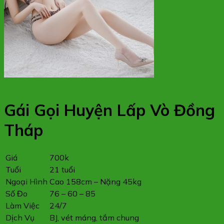
Gái Gọi Huyện Lấp Vò Đồng
Tháp
Giá
700k
Tuổi
21 tuổi
Ngoại Hình
Cao 158cm – Nặng 45kg
Số Đo
76 – 60 – 85
Làm Việc
24/7
Dịch Vụ
BJ, vét máng, tắm chung