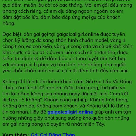
qua đêm, muốn lâu dài có bao tháng. Mỗi em gái đều mang
phong cách riêng, có em dịu dàng ngoan ngoãn, có em
dâm dật bốc lửa, đảm bảo đáp ứng mọi gu của khách
hàng.
Đặc biệt, dàn gái gọi tại gaigoicallgirl.online được tuyển
chọn kỹ lưỡng: da sáng, thân hình chuẩn model, vòng 1
căng tròn, eo con kiến, vòng 3 cong cớn và cô bé khít khìn
khịt nước nôi ào ạt. Các em luôn sạch sẽ, thơm tho, được
kiểm tra định kỳ để đảm bảo an toàn tuyệt đối. Kết hợp
với phong cách phục vụ tận tình, nhẹ nhàng như người
yêu, chắc chắn anh em sẽ có một đêm tình đầy cảm xúc.
Không chỉ là nơi tìm kiếm khoái cảm, Gái Gọi Lấp Vò Đồng
Tháp còn là nơi để anh em được trân trọng, thư giãn và
tìm lại năng lượng sau những ngày dài mệt mỏi. Cam kết
dịch vụ “5 không”: Không công nghiệp, Không tráo hàng,
Không ảnh ảo, Không bom khách, và Không tiết lộ thông
tin cá nhân. Hãy để
gaigoicallgirl.online
giúp anh em tận
hưởng những giây phút sung sướng khó quên bên những
em gái nóng bỏng và quyến rũ nhất miền Tây.
Xem thêm :
Gái Gọi Đồng Tháp