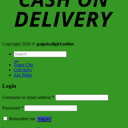
Copyright 2026 ©
gaigoicallgirl.online
Search
for:
Trang Chủ
Giới thiệu
Sản Phẩm
Login
Username or email address
*
Password
*
Remember me
Log in