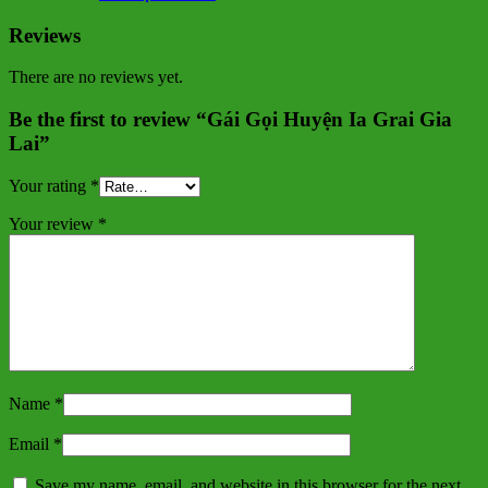
Reviews
There are no reviews yet.
Be the first to review “Gái Gọi Huyện Ia Grai Gia
Lai”
Your rating
*
Your review
*
Name
*
Email
*
Save my name, email, and website in this browser for the next