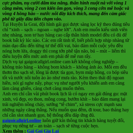
cực phẩm, nụ cười dâm tỏa nắng, thân hình nuột nà với vòng 1
căng mềm, vòng 2 con kiến ôm gọn, vòng 3 cong cớn mê hoặc và
vòng 4 hồng hào – nước nôi đầy kích thích, mang đến cảm giác
phê từ giây đầu tiên chạm vào.
Tại Huyện Ia Grai, đội hình gái gọi được sàng lọc kỹ theo đúng tiêu
chí “xinh – sạch – ngoan – nghe lời”. Anh em muốn kiểu sinh viên
nhẹ nhàng, non tơ hay hàng cao cấp thân hình model đều có đủ để
book bất kỳ lúc nào. Các em rất tinh tế, biết phối hợp nhịp nhàng từ
màn dạo đầu đến từng tư thế đổi vai, bảo đảm mỗi cuộc yêu đều
nóng hơn lửa, doggy thì cong tớn phê tận não, bú – mút – liếm thì
điêu luyện đến mức anh em phải đê mê run rẩy.
Dịch vụ tại gaigoicallgirl.online cam kết không công nghiệp –
không tráo hàng – không bom khách – không ảnh ảo. Mỗi em đều
thơm tho sạch sẽ, lông lá được tỉa gọn, bym múp hồng, co bóp siêu
tốt và nước nôi tuôn ào ào như mưa rào. Kèm theo thái độ ngoan
hiền, nói gì nghe nấy, phục vụ như người yêu khiến anh em càng
làm càng ghiền, càng chơi càng muốn thêm.
Anh em chỉ cần vài phút book lịch là có ngay em gái đúng gu: mặt
xinh, vú đẹp, eo thon, mông cong, bướm khít – bảo đảm mang lại
trải nghiệm nồng cháy, sướng “tê chim”, xả stress cực mạnh sau
những ngày căng thẳng. Nếu muốn qua đêm, đi tour, bao tháng hay
chỉ cần slot nhanh gọn, hệ thống đều đáp ứng đủ.
gaigoicallgirl.online
luôn giữ kín thông tin khách hàng tuyệt đối,
phục vụ riêng tư – an toàn – sạch sẽ từng cuộc hẹn.
Xem thêm :
Gái Gọi Gia Lai