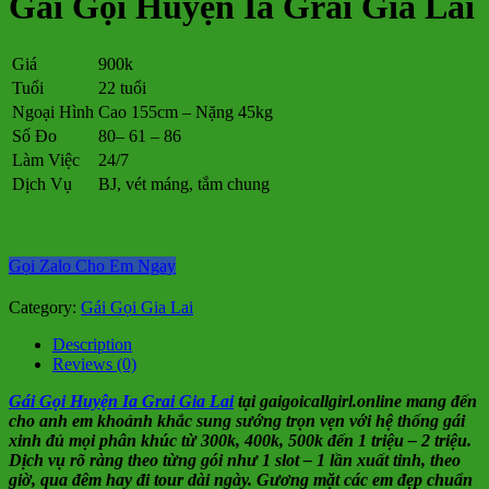
Gái Gọi Huyện Ia Grai Gia Lai
Giá
900k
Tuổi
22 tuổi
Ngoại Hình
Cao 155cm – Nặng 45kg
Số Đo
80– 61 – 86
Làm Việc
24/7
Dịch Vụ
BJ, vét máng, tắm chung
Gọi Zalo Cho Em Ngay
Category:
Gái Gọi Gia Lai
Description
Reviews (0)
Gái Gọi Huyện Ia Grai Gia Lai
tại gaigoicallgirl.online mang đến
cho anh em khoảnh khắc sung sướng trọn vẹn với hệ thống gái
xinh đủ mọi phân khúc từ 300k, 400k, 500k đến 1 triệu – 2 triệu.
Dịch vụ rõ ràng theo từng gói như 1 slot – 1 lần xuất tinh, theo
giờ, qua đêm hay đi tour dài ngày. Gương mặt các em đẹp chuẩn