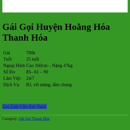
Gái Gọi Huyện Hoằng Hóa
Thanh Hóa
Giá
700k
Tuổi
25 tuổi
Ngoại Hình
Cao 160cm – Nặng 47kg
Số Đo
85– 61 – 90
Làm Việc
24/7
Dịch Vụ
BJ, vét máng, tắm chung
Gọi Zalo Cho Em Ngay
Category:
Gái Gọi Thanh Hóa