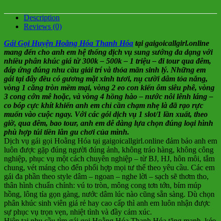
Description
Reviews (0)
Gái Gọi Huyện Hoằng Hóa Thanh Hóa
tại gaigoicallgirl.online
mang đến cho anh em hệ thống dịch vụ sung sướng đa dạng với
nhiều phân khúc giá từ 300k – 500k – 1 triệu – đi tour qua đêm,
đáp ứng đúng nhu cầu giải trí và thỏa mãn sinh lý. Những em
gái tại đây đều có gương mặt xinh tươi, nụ cười dâm tỏa nắng,
vòng 1 căng tròn mềm mại, vòng 2 eo con kiến ôm siêu phê, vòng
3 cong cớn mê hoặc, và vòng 4 hồng hào – nước nôi lênh láng –
co bóp cực khít khiến anh em chỉ cần chạm nhẹ là đã rạo rực
muốn vào cuộc ngay. Với các gói dịch vụ 1 slot/1 lần xuất, theo
giờ, qua đêm, bao tour, anh em dễ dàng lựa chọn đúng loại hình
phù hợp túi tiền lẫn gu chơi của mình.
Dịch vụ gái gọi Hoằng Hóa tại gaigoicallgirl.online đảm bảo anh em
luôn được gặp đúng người đúng ảnh, không tráo hàng, không công
nghiệp, phục vụ một cách chuyên nghiệp – từ BJ, HJ, hôn môi, tắm
chung, vét máng cho đến phối hợp mọi tư thế theo yêu cầu. Các em
gái đa phần theo style dâm – ngoan – nghe lời – sạch sẽ thơm tho,
thân hình chuẩn chỉnh: vú to tròn, mông cong tơn tớn, bím múp
hồng, lông tỉa gọn gàng, nước dâm lúc nào cũng sẵn sàng. Dù chọn
phân khúc sinh viên giá rẻ hay cao cấp thì anh em luôn nhận được
sự phục vụ trọn vẹn, nhiệt tình và đầy cảm xúc.
Hiện tại nhu cầu tìm gái gọi Hoằng Hóa Thanh Hóa tăng mạnh, kéo