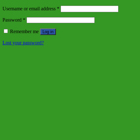
Username or email address
*
Password
*
Remember me
Log in
Lost your password?