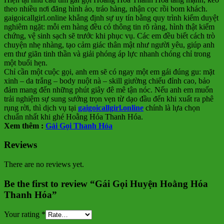
theo nhiều nơi đăng hình ảo, tráo hàng, nhận cọc rồi bom khách.
gaigoicallgirl.online khẳng định sự uy tín bằng quy trình kiểm duyệt
nghiêm ngặt: mỗi em hàng đều có thông tin rõ ràng, hình thật kiểm
chứng, vệ sinh sạch sẽ trước khi phục vụ. Các em đều biết cách trò
chuyện nhẹ nhàng, tạo cảm giác thân mật như người yêu, giúp anh
em thư giãn tinh thần và giải phóng áp lực nhanh chóng chỉ trong
một buổi hẹn.
Chỉ cần một cuộc gọi, anh em sẽ có ngay một em gái đúng gu: mặt
xinh – da trắng – body nuột nà – skill giường chiếu đỉnh cao, bảo
đảm mang đến những phút giây đê mê tận nóc. Nếu anh em muốn
trải nghiệm sự sung sướng trọn vẹn từ dạo đầu đến khi xuất ra phê
rụng rời, thì dịch vụ tại
gaigoicallgirl.online
chính là lựa chọn
chuẩn nhất khi ghé Hoằng Hóa Thanh Hóa.
Xem thêm :
Gái Gọi Thanh Hóa
Reviews
There are no reviews yet.
Be the first to review “Gái Gọi Huyện Hoằng Hóa
Thanh Hóa”
Your rating
*