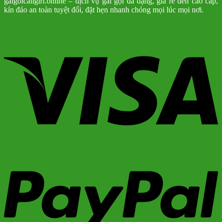
gaigoicallgirl.online – dịch vụ gái gọi đa dạng, giá rẻ đến cao cấp,
kín đáo an toàn tuyệt đối, đặt hẹn nhanh chóng mọi lúc mọi nơi.